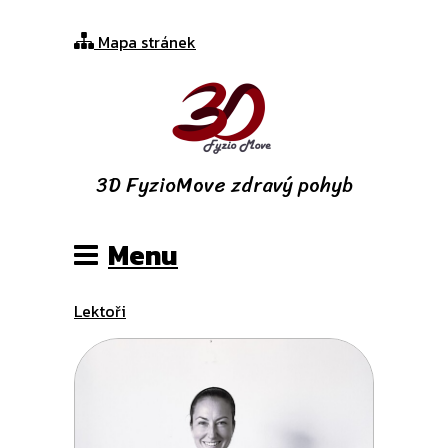
Mapa stránek
3D FyzioMove zdravý pohyb
Plzeň
Menu
Lektoři